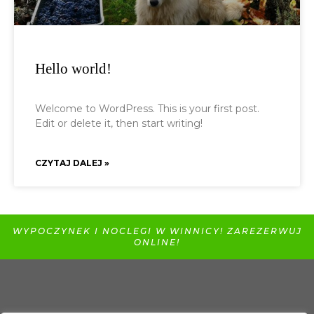
Hello world!
Welcome to WordPress. This is your first post.
Edit or delete it, then start writing!
CZYTAJ DALEJ »
WYPOCZYNEK I NOCLEGI W WINNICY! ZAREZERWUJ
ONLINE!